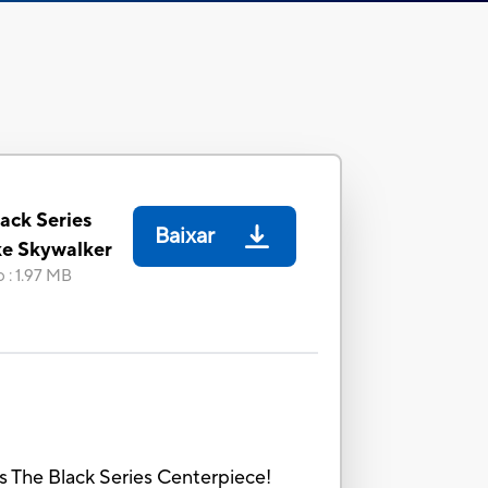
ack Series
Baixar
ke Skywalker
o
:
1.97 MB
s The Black Series Centerpiece!