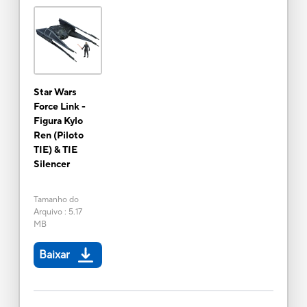
Star Wars
Force Link -
Figura Kylo
Ren (Piloto
TIE) & TIE
Silencer
Tamanho do
Arquivo
:
5.17
MB
Baixar