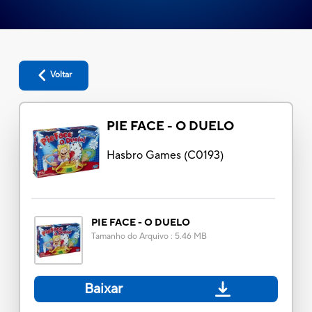
Voltar
PIE FACE - O DUELO
Hasbro Games
(
C0193
)
PIE FACE - O DUELO
Tamanho do Arquivo
:
5.46 MB
Baixar