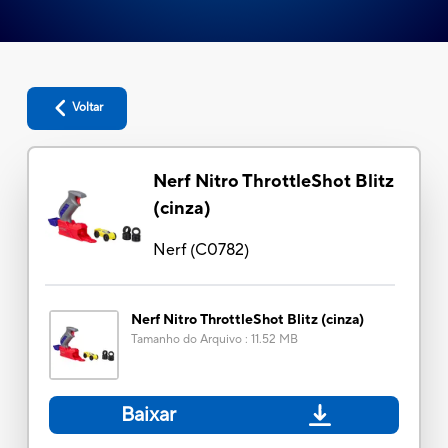
Voltar
Nerf Nitro ThrottleShot Blitz
(cinza)
Nerf
(
C0782
)
Nerf Nitro ThrottleShot Blitz (cinza)
Tamanho do Arquivo
:
11.52 MB
Baixar