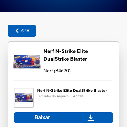
Voltar
Nerf N-Strike Elite
DualStrike Blaster
Nerf
(
B4620
)
Nerf N-Strike Elite DualStrike Blaster
Tamanho do Arquivo
:
1.47 MB
Baixar