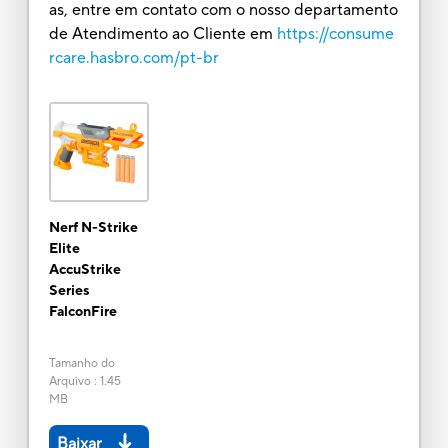
as, entre em contato com o nosso departamento
de Atendimento ao Cliente em
https://consume
rcare.hasbro.com/pt-br
Nerf N-Strike
Elite
AccuStrike
Series
FalconFire
Tamanho do
Arquivo
:
1.45
MB
Baixar