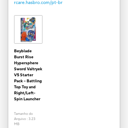
rcare.hasbro.com/pt-br
Beyblade
Burst Rise
Hypersphere
Sword Valtryek
V5 Starter
Pack -- Battling
Top Toy and
Right/Left-
Spin Launcher
Tamanho do
Arquivo
:
3.23
MB