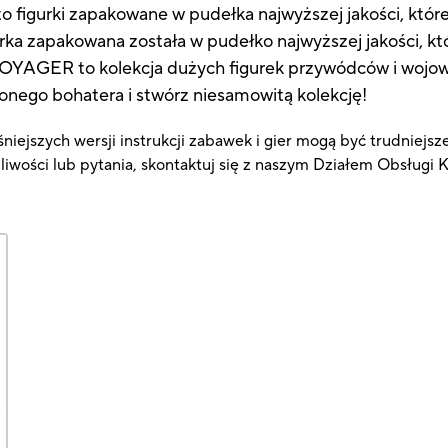
to figurki zapakowane w pudełka najwyższej jakości, które
rka zapakowana została w pudełko najwyższej jakości, kt
 VOYAGER to kolekcja dużych figurek przywódców i wojow
onego bohatera i stwórz niesamowitą kolekcję!
niejszych wersji instrukcji zabawek i gier mogą być trudniejsz
pliwości lub pytania, skontaktuj się z naszym Działem Obsługi