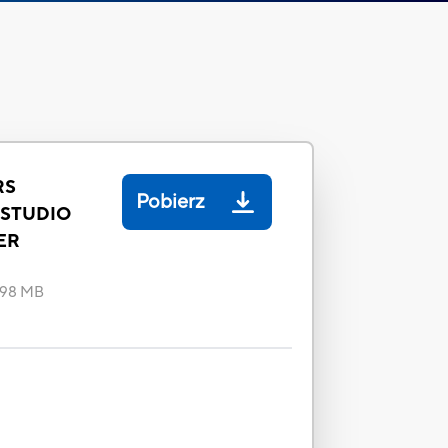
RS
Pobierz
 STUDIO
ER
.98 MB