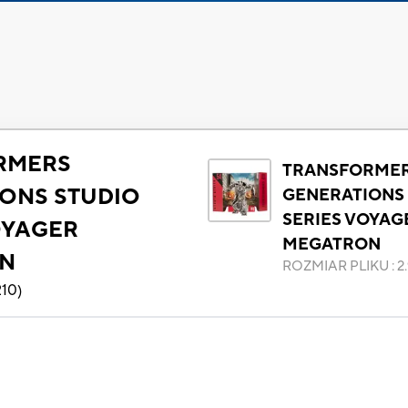
RMERS
TRANSFORME
ONS STUDIO
GENERATIONS
SERIES VOYAG
OYAGER
MEGATRON
N
ROZMIAR PLIKU
:
2
210
)