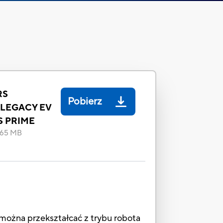
RS
Pobierz
LEGACY EV
S PRIME
.65 MB
 można przekształcać z trybu robota