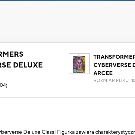
RMERS
TRANSFORME
SE DELUXE
CYBERVERSE 
ARCEE
ROZMIAR PLIKU
:
1
104
)
yberverse Deluxe Class! Figurka zawiera charakterystyczn