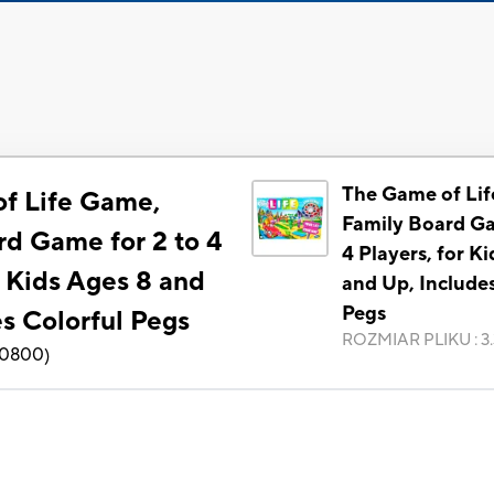
The Game of Li
f Life Game,
Family Board Ga
rd Game for 2 to 4
4 Players, for K
r Kids Ages 8 and
and Up, Include
Pegs
s Colorful Pegs
ROZMIAR PLIKU
:
3
0800
)