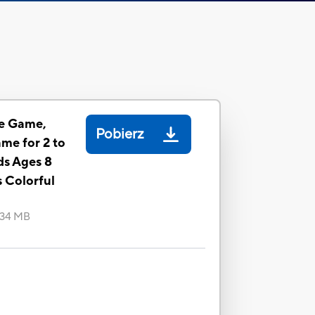
fe Game,
Pobierz
me for 2 to
ids Ages 8
s Colorful
.34 MB