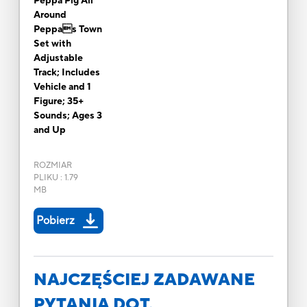
Peppa Pig All
Around
Peppas Town
Set with
Adjustable
Track; Includes
Vehicle and 1
Figure; 35+
Sounds; Ages 3
and Up
ROZMIAR
PLIKU
:
1.79
MB
Pobierz
NAJCZĘŚCIEJ ZADAWANE
PYTANIA DOT.