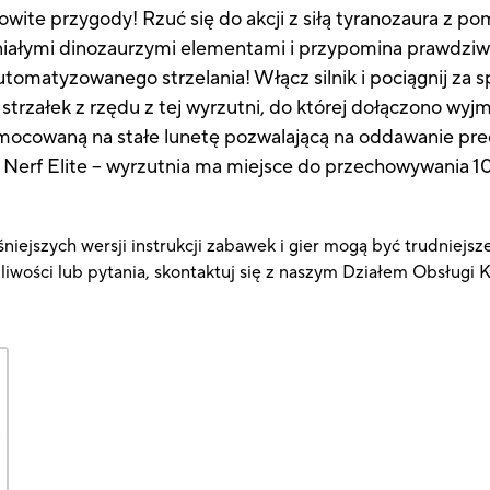
mowite przygody! Rzuć się do akcji z siłą tyranozaura z 
iałymi dinozaurzymi elementami i przypomina prawdziw
automatyzowanego strzelania! Włącz silnik i pociągnij za s
0 strzałek z rzędu z tej wyrzutni, do której dołączono w
mocowaną na stałe lunetę pozwalającą na oddawanie prec
 Nerf Elite – wyrzutnia ma miejsce do przechowywania 10 
niejszych wersji instrukcji zabawek i gier mogą być trudniejsz
pliwości lub pytania, skontaktuj się z naszym Działem Obsługi