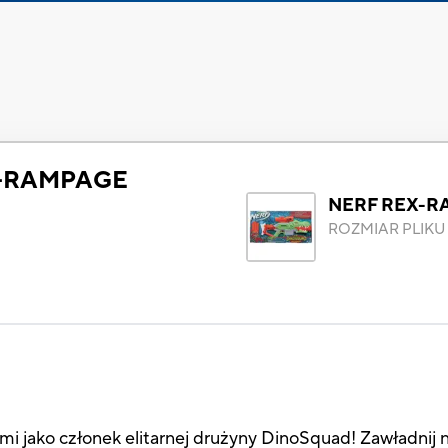
X-RAMPAGE
NERF REX-R
ROZMIAR PLIKU
ami jako członek elitarnej drużyny DinoSquad! Zawładnij 