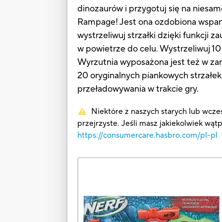
dinozaurów i przygotuj się na niesa
Rampage! Jest ona ozdobiona wspan
wystrzeliwuj strzałki dzięki funkcji z
w powietrze do celu. Wystrzeliwuj 1
Wyrzutnia wyposażona jest też w za
20 oryginalnych piankowych strzałek
przeładowywania w trakcie gry.
Niektóre z naszych starych lub wcześ
przejrzyste. Jeśli masz jakiekolwiek wąt
https://consumercare.hasbro.com/pl-pl