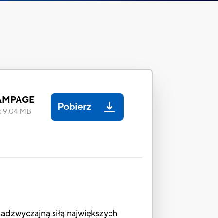
AMPAGE
Pobierz
:
9.04 MB
nadzwyczajną siłą największych