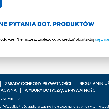
NE PYTANIA DOT. PRODUKTÓW
produkcie. Nie możesz znaleźć odpowiedzi? Skontaktuj
się z na
ZASADY OCHRONY PRYWATNOŚCI
REGULAMIN U
MACYJNA
WYBORY DOTYCZĄCE PRYWATNOŚCI
DYM MIEJSCU
Wszystkie treści audio, wizualne i tekstowe na tej stronie (w tym wszystk