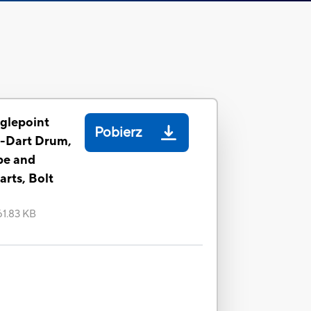
aglepoint
Pobierz
8-Dart Drum,
pe and
arts, Bolt
61.83 KB