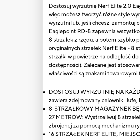
Dostosuj wyrzutnię Nerf Elite 2.0 Eag
więc możesz tworzyć różne style wy
wyrzutni lub, jeśli chcesz, zamontuj c
Eaglepoint RD-8 zapewnia wszystko, 
8 strzałek z rzędu, a potem szybko pr
oryginalnych strzałek Nerf Elite - 8 
strzałki w powietrze na odległość d
dostępności). Zalecane jest stosowa
właściwości są znakami towarowymi 
DOSTOSUJ WYRZUTNIĘ NA KAŻDĄ MI
zawiera zdejmowany celownik i lufę, 
8-STRZAŁKOWY MAGAZYNEK BĘ
27 METRÓW: Wystrzeliwuj 8 strzałek
zbrojonej za pomocą mechanizmu r
16 STRZAŁEK NERF ELITE, MIEJSCE