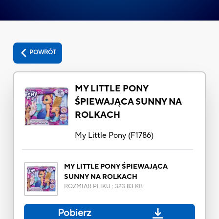
POWRÓT
MY LITTLE PONY
ŚPIEWAJĄCA SUNNY NA
ROLKACH
My Little Pony
(
F1786
)
MY LITTLE PONY ŚPIEWAJĄCA
SUNNY NA ROLKACH
ROZMIAR PLIKU
:
323.83 KB
Pobierz