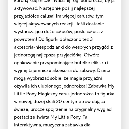
koroną księżniczki. Naciśnij róg jednorożca, by ja
aktywować. Następnie poślij najlepszej
przyjaciółce całusa! Im więcej całusów, tym
więcej aktywowanych reakcji. Jeśli dostanie
wystarczająco dużo całusów, pośle całusa z
powrotem! Do figurki dołączono też 3
akcesoria-niespodzianki do wesołych przygód z
jednorogą najlepszą przyjaciółką. Otwórz
opakowanie przypominające butelkę eliksiru i
wyjmij tajemnicze akcesoria do zabawy. Dzieci
mogą wyobrażać sobie, że magia przyjaźni
ożywiła ich ulubionego jednorożca! Zabawka My
Little Pony Magiczny całus jednorożca to figurka
w nowej, dużej skali 20 centymetrów dająca
świeże, urocze spojrzenie na oryginalny wygląd
postaci ze świata My Little Pony. Ta
interaktywna, muzyczna zabawka dla