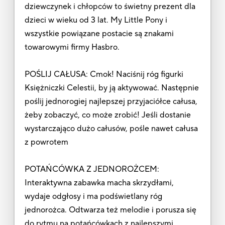
dziewczynek i chłopców to świetny prezent dla
dzieci w wieku od 3 lat. My Little Pony i
wszystkie powiązane postacie są znakami
towarowymi firmy Hasbro.
POŚLIJ CAŁUSA: Cmok! Naciśnij róg figurki
Księżniczki Celestii, by ją aktywować. Następnie
poślij jednorogiej najlepszej przyjaciółce całusa,
żeby zobaczyć, co może zrobić! Jeśli dostanie
wystarczająco dużo całusów, pośle nawet całusa
z powrotem
POTAŃCÓWKA Z JEDNOROŻCEM:
Interaktywna zabawka macha skrzydłami,
wydaje odgłosy i ma podświetlany róg
jednorożca. Odtwarza też melodie i porusza się
do rytmu na potańcówkach z najlepszymi