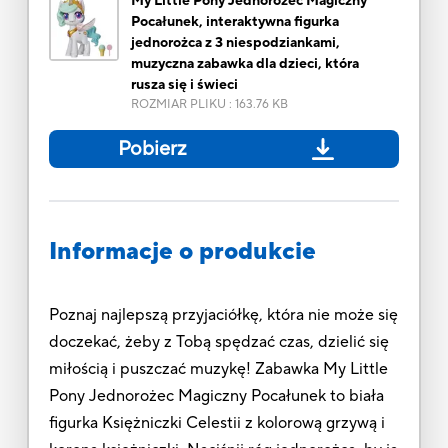
My Little Pony Jednorożec Magiczny
Pocałunek, interaktywna figurka
jednorożca z 3 niespodziankami,
muzyczna zabawka dla dzieci, która
rusza się i świeci
ROZMIAR PLIKU
:
163.76 KB
Pobierz
Informacje o produkcie
Poznaj najlepszą przyjaciółkę, która nie może się
doczekać, żeby z Tobą spędzać czas, dzielić się
miłością i puszczać muzykę! Zabawka My Little
Pony Jednorożec Magiczny Pocałunek to biała
figurka Księżniczki Celestii z kolorową grzywą i