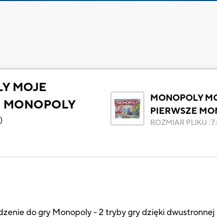
Y MOJE
MONOPOLY M
E MONOPOLY
PIERWSZE MO
6
)
ROZMIAR PLIKU
:
7
nie do gry Monopoly - 2 tryby gry dzięki dwustronnej p