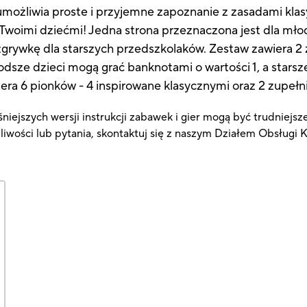
umożliwia proste i przyjemne zapoznanie z zasadami kl
z Twoimi dziećmi! Jedna strona przeznaczona jest dla młod
grywkę dla starszych przedszkolaków. Zestaw zawiera 2 
odsze dzieci mogą grać banknotami o wartości 1, a starsze
era 6 pionków - 4 inspirowane klasycznymi oraz 2 zupełn
niejszych wersji instrukcji zabawek i gier mogą być trudniejsz
pliwości lub pytania, skontaktuj się z naszym Działem Obsługi