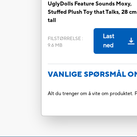
UglyDolls Feature Sounds Moxy,
Stuffed Plush Toy that Talks, 28 cm
tall
Last
FILSTØRRELSE
:
ned
9.6 MB
VANLIGE SPØRSMÅL O
Alt du trenger om å vite om produktet. F