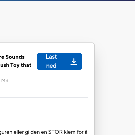
Last
re Sounds
lush Toy that
ned
6 MB
guren eller gi den en STOR klem for å