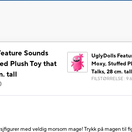
Feature Sounds
UglyDolls Featu
ed Plush Toy that
Moxy, Stuffed P
Talks, 28 cm. tall
. tall
FILSTØRRELSE
:
9.
3
)
sjfigurer med veldig morsom mage! Trykk på magen til fi