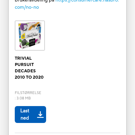
com/no-no
TRIVIAL
PURSUIT
DECADES
2010 TO 2020
FILSTØRRELSE
:
3.08 MB
Last
ned