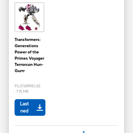
Transformers:
Generations
Power of the
Primes Voyager
Terrorcon Hun-
Gurrr
FILSTØRRELSE
:
7.15 MB
Last
ned