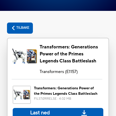
TILBAKE
Transformers: Generations
Power of the Primes
Legends Class Battleslash
Transformers
(
E1157
)
Transformers: Generations Power of
the Primes Legends Class Battleslash
FILSTØRRELSE
:
4.02 MB
Last ned