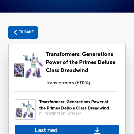
TILBAKE
Transformers: Generations
Power of the Primes Deluxe
Class Dreadwind
Transformers
(
E1124
)
Transformers: Generations Power of
the Primes Deluxe Class Dreadwind
FILSTØRRELSE
:
6.72 MB
Last ned