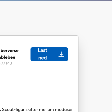
Last
yberverse
mblebee
ned
4.77 MB
 Scout-figur skifter mellom moduser