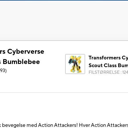
rs Cyberverse
Transformers C
ss Bumblebee
Scout Class Bu
893
)
FILSTØRRELSE
:
12
 bevegelse med Action Attackers! Hver Action Attackers