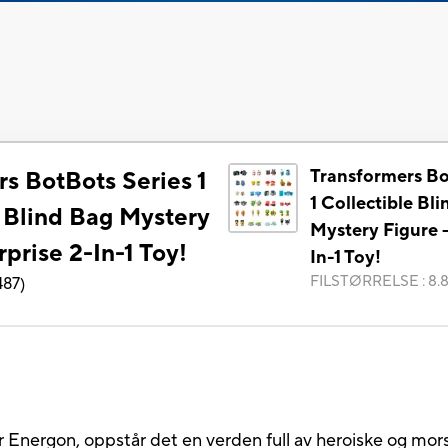
Transformers Bo
s BotBots Series 1
1 Collectible Bl
e Blind Bag Mystery
Mystery Figure -
rprise 2-In-1 Toy!
In-1 Toy!
FILSTØRRELSE
:
8.
487
)
for Energon, oppstår det en verden full av heroiske og m