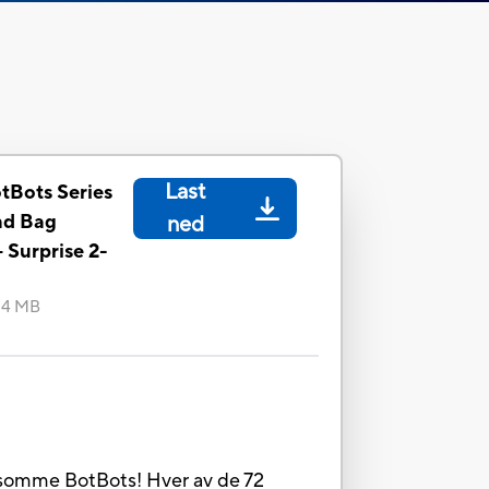
Last
tBots Series
ind Bag
ned
- Surprise 2-
84 MB
orsomme BotBots! Hver av de 72