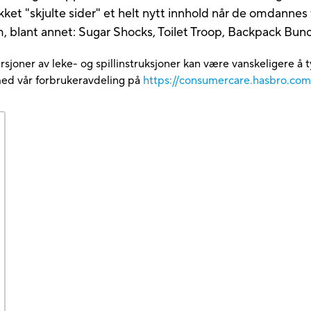
et "skjulte sider" et helt nytt innhold når de omdannes fr
m, blant annet: Sugar Shocks, Toilet Troop, Backpack Bu
rsjoner av leke- og spillinstruksjoner kan være vanskeligere å t
med vår forbrukeravdeling på
https://consumercare.hasbro.co