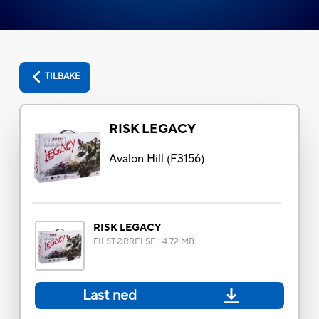
TILBAKE
RISK LEGACY
Avalon Hill
(
F3156
)
RISK LEGACY
FILSTØRRELSE
:
4.72 MB
Last ned