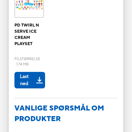
PD TWIRL N
SERVE ICE
CREAM
PLAYSET
FILSTØRRELSE
:
1.74 MB
Last
ned
VANLIGE SPØRSMÅL OM
PRODUKTER