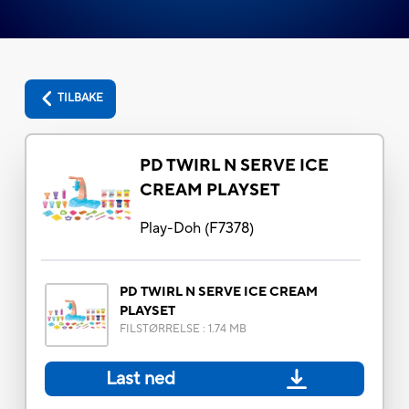
TILBAKE
PD TWIRL N SERVE ICE
CREAM PLAYSET
Play-Doh
(
F7378
)
PD TWIRL N SERVE ICE CREAM
PLAYSET
FILSTØRRELSE
:
1.74 MB
Last ned