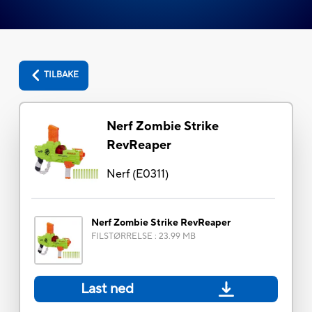
TILBAKE
Nerf Zombie Strike
RevReaper
Nerf
(
E0311
)
Nerf Zombie Strike RevReaper
FILSTØRRELSE
:
23.99 MB
Last ned