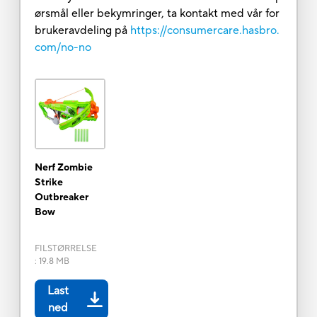
ørsmål eller bekymringer, ta kontakt med vår for
brukeravdeling på
https://consumercare.hasbro.
com/no-no
Nerf Zombie
Strike
Outbreaker
Bow
FILSTØRRELSE
:
19.8 MB
Last
ned