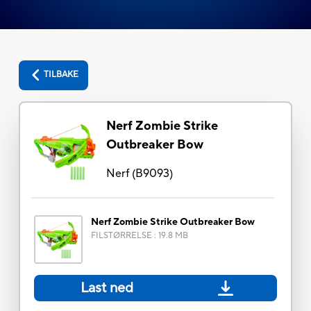
TILBAKE
Nerf Zombie Strike
Outbreaker Bow
Nerf
(
B9093
)
Nerf Zombie Strike Outbreaker Bow
FILSTØRRELSE
:
19.8 MB
Last ned