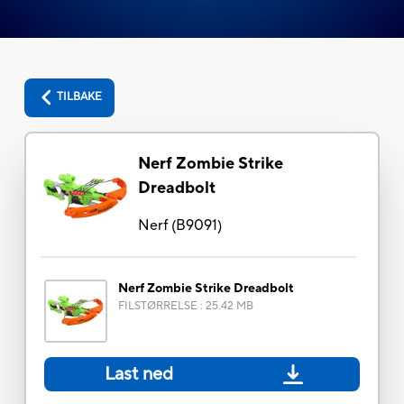
TILBAKE
Nerf Zombie Strike
Dreadbolt
Nerf
(
B9091
)
Nerf Zombie Strike Dreadbolt
FILSTØRRELSE
:
25.42 MB
Last ned