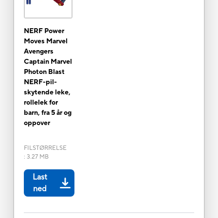
NERF Power
Moves Marvel
Avengers
Captain Marvel
Photon Blast
NERF-pil-
skytende leke,
rollelek for
barn, fra 5 år og
oppover
FILSTØRRELSE
:
3.27 MB
Last
ned