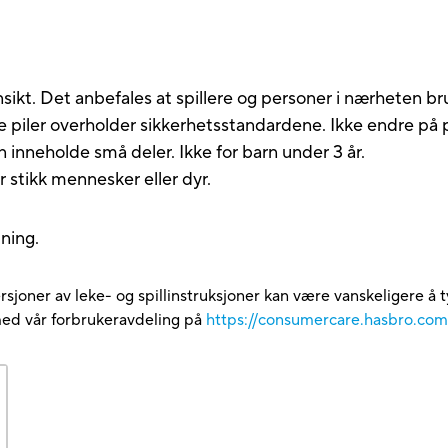
ikt. Det anbefales at spillere og personer i nærheten bruk
re piler overholder sikkerhetsstandardene. Ikke endre på p
eholde små deler. Ikke for barn under 3 år.
 stikk mennesker eller dyr.
ning.
rsjoner av leke- og spillinstruksjoner kan være vanskeligere å t
med vår forbrukeravdeling på
https://consumercare.hasbro.co