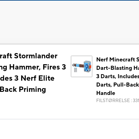
raft Stormlander
Nerf Minecraft 
ing Hammer, Fires 3
Dart-Blasting H
3 Darts, Includes
udes 3 Nerf Elite
Darts, Pull-Bac
-Back Priming
Handle
FILSTØRRELSE
:
331