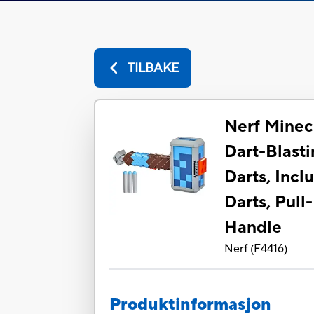
TILBAKE
Nerf Minec
Dart-Blast
Darts, Incl
Darts, Pull
Handle
Nerf
(
F4416
)
Produktinformasjon