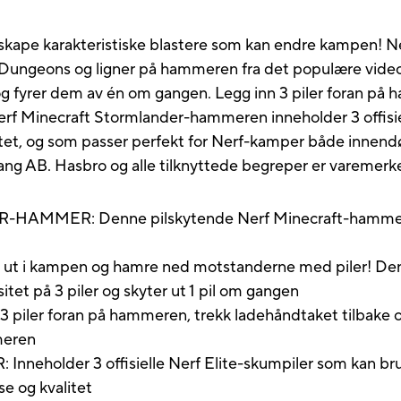
 skape karakteristiske blastere som kan endre kampen! N
 Dungeons og ligner på hammeren fra det populære video
og fyrer dem av én om gangen. Legg inn 3 piler foran på 
. Nerf Minecraft Stormlander-hammeren inneholder 3 offisi
litet, og som passer perfekt for Nerf-kamper både innendø
ang AB. Hasbro og alle tilknyttede begreper er varemerke
MER: Denne pilskytende Nerf Minecraft-hammeren 
i kampen og hamre ned motstanderne med piler! Den 
et på 3 piler og skyter ut 1 pil om gangen
iler foran på hammeren, trekk ladehåndtaket tilbake og t
meren
holder 3 offisielle Nerf Elite-skumpiler som kan bruke
se og kvalitet