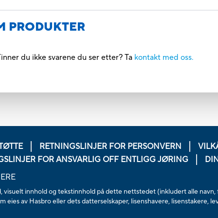
M PRODUKTER
inner du ikke svarene du ser etter? Ta
kontakt med oss.
TØTTE
RETNINGSLINJER FOR PERSONVERN
VILK
GSLINJER FOR ANSVARLIG OFF ENTLIGG JØRING
DI
HERE
visuelt innhold og tekstinnhold på dette nettstedet (inkludert alle navn, 
 eies av Hasbro eller dets datterselskaper, lisenshavere, lisenstakere, l