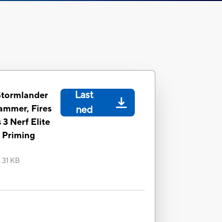
Last
Stormlander
ammer, Fires
ned
 3 Nerf Elite
k Priming
.31 KB