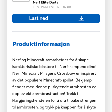
Nerf Elite Darts
FILSTØRRELSE
:
635.87 KB
Last ned
Produktinformasjon
Nerf og Minecraft samarbeider for å skape
karakteristiske blastere til Nerf-kampene dine!
Nerf Minecraft Pillager's Crossbow er inspirert
av det populære Minecraft-spillet. Bekjemp
fiender med denne pilskytende armbrøsten og
opplev ekte armbrøst-action! Trekk i
klargjøringshendelen for å dra tilbake strengen
til armbrøsten, og trykk på knappen for å skyte