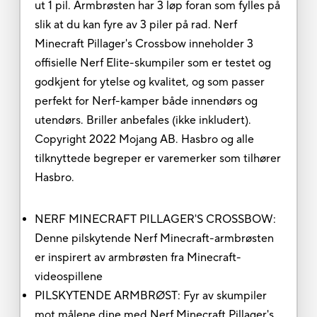
ut 1 pil. Armbrøsten har 3 løp foran som fylles på
slik at du kan fyre av 3 piler på rad. Nerf
Minecraft Pillager's Crossbow inneholder 3
offisielle Nerf Elite-skumpiler som er testet og
godkjent for ytelse og kvalitet, og som passer
perfekt for Nerf-kamper både innendørs og
utendørs. Briller anbefales (ikke inkludert).
Copyright 2022 Mojang AB. Hasbro og alle
tilknyttede begreper er varemerker som tilhører
Hasbro.
NERF MINECRAFT PILLAGER'S CROSSBOW:
Denne pilskytende Nerf Minecraft-armbrøsten
er inspirert av armbrøsten fra Minecraft-
videospillene
PILSKYTENDE ARMBRØST: Fyr av skumpiler
mot målene dine med Nerf Minecraft Pillager's