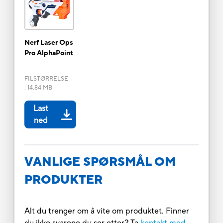
Nerf Laser Ops
Pro AlphaPoint
FILSTØRRELSE
:
14.84 MB
Last
ned
VANLIGE SPØRSMÅL OM
PRODUKTER
Alt du trenger om å vite om produktet. Finner
du ikke svarene du ser etter? Ta
kontakt med