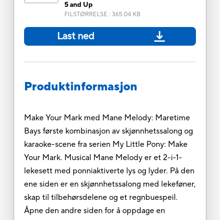
5 and Up
FILSTØRRELSE
:
365.04 KB
Last ned
Produktinformasjon
Make Your Mark med Mane Melody: Maretime
Bays første kombinasjon av skjønnhetssalong og
karaoke-scene fra serien My Little Pony: Make
Your Mark. Musical Mane Melody er et 2-i-1-
lekesett med ponniaktiverte lys og lyder. På den
ene siden er en skjønnhetssalong med lekeføner,
skap til tilbehørsdelene og et regnbuespeil.
Åpne den andre siden for å oppdage en