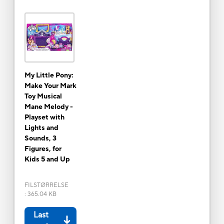
My Little Pony:
Make Your Mark
Toy Musical
Mane Melody -
Playset with
Lights and
Sounds, 3
Figures, for
Kids 5 and Up
FILSTØRRELSE
:
365.04 KB
Last