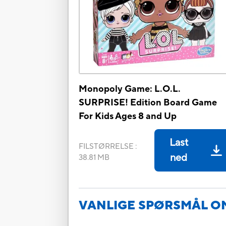
Monopoly Game: L.O.L.
SURPRISE! Edition Board Game
For Kids Ages 8 and Up
Last
FILSTØRRELSE
:
ned
38.81 MB
VANLIGE SPØRSMÅL O