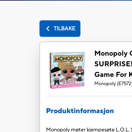
TILBAKE
Monopoly G
SURPRISE! 
Game For K
Monopoly
(
E7572
Produktinformasjon
Monopoly møter kjempesøte L.O.L. S