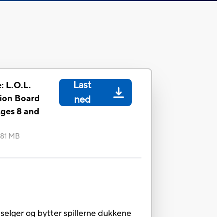
Last
 L.O.L.
ion Board
ned
ges 8 and
.81 MB
elger og bytter spillerne dukkene