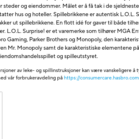
for steder og eiendommer. Målet er å få tak i de sjeldnest
tatter hus og hoteller. Spillebrikkene er autentisk L.O.L. 
ker ut spillebrikkene. En flott idé for gaver til både ti
r. L.O.L. Surprise! er et varemerke som tilhører MGA En
ro Gaming, Parker Brothers og Monopoly, den karakteristi
eren Mr. Monopoly samt de karakteristiske elementene på 
iendomshandelsspillet og spilleutstyret.
rsjoner av leke- og spillinstruksjoner kan være vanskeligere å t
med vår forbrukeravdeling på
https://consumercare.hasbro.co