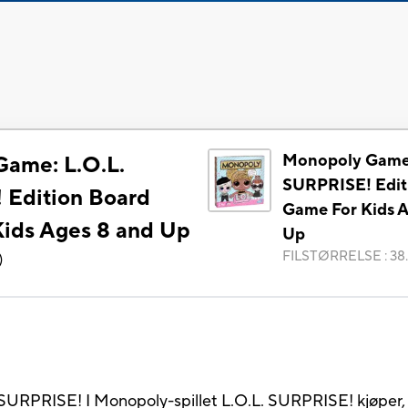
Monopoly Game:
ame: L.O.L.
SURPRISE! Edit
Edition Board
Game For Kids A
ids Ages 8 and Up
Up
FILSTØRRELSE
:
38
)
URPRISE! I Monopoly-spillet L.O.L. SURPRISE! kjøper, s