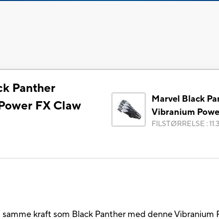
ck Panther
Marvel Black Pa
 Power FX Claw
Vibranium Powe
FILSTØRRELSE
:
11
d samme kraft som Black Panther med denne Vibranium 