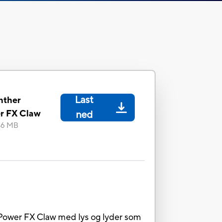
Last
nther
r FX Claw
ned
.36 MB
Power FX Claw med lys og lyder som