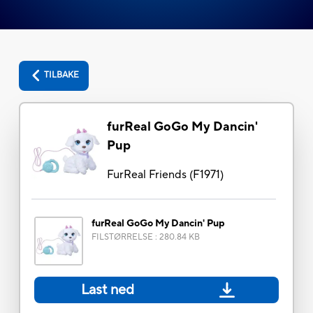
TILBAKE
furReal GoGo My Dancin'
Pup
FurReal Friends
(
F1971
)
furReal GoGo My Dancin' Pup
FILSTØRRELSE
:
280.84 KB
Last ned