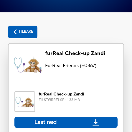
TILBAKE
furReal Check-up Zandi
FurReal Friends
(
E0367
)
furReal Check-up Zandi
FILSTØRRELSE
:
1.33 MB
Last ned