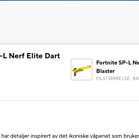
-L Nerf Elite Dart
Fortnite SP-L Ne
Blaster
FILSTØRRELSE
:
84
r detaljer inspirert av det ikoniske våpenet som brukes 