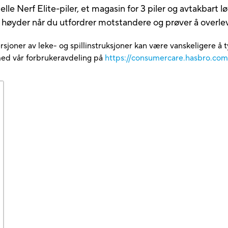
ielle Nerf Elite-piler, et magasin for 3 piler og avtakbar
ye høyder når du utfordrer motstandere og prøver å overle
rsjoner av leke- og spillinstruksjoner kan være vanskeligere å t
med vår forbrukeravdeling på
https://consumercare.hasbro.co