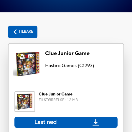
TILBAKE
Clue Junior Game
Hasbro Games
(
C1293
)
Clue Junior Game
FILSTØRRELSE
:
1.2 MB
Last ned