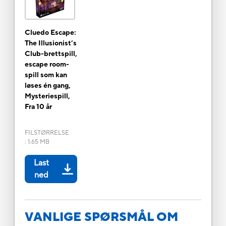
Cluedo Escape:
The Illusionist’s
Club-brettspill,
escape room-
spill som kan
løses én gang,
Mysteriespill,
Fra 10 år
FILSTØRRELSE
:
1.65 MB
Last
ned
VANLIGE SPØRSMÅL OM