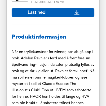
FILSTØRRELSE
:
1.65 MB
Last ned
Produktinformasjon
Når en tryllekunstner forsvinner, kan alt gå opp i
røyk. Adelen Ravn er i ferd med å fremføre sin
Speilvandring-illusjon, da salen plutselig fylles av
røyk og et skrik gjaller ut. Ravn er forsvunnet! Nå
må spillerne rømme magikerklubben og løse
mysteriet i spillet Cluedo Escape: The
Illusionist’s Club! Finn ut HVEM som saboterte
for henne, HVOR hun holdes til fange og HVA
som ble brukt til å sabotere trikset hennes.