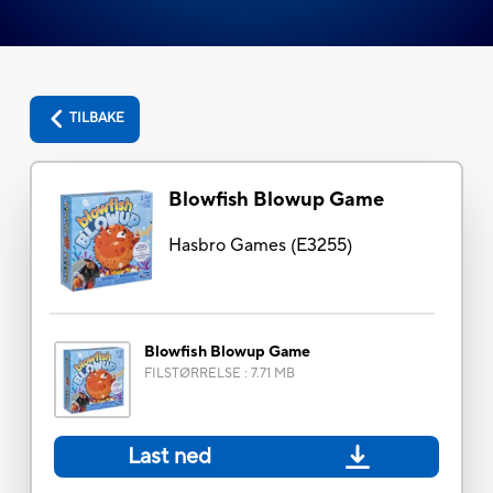
TILBAKE
Blowfish Blowup Game
Hasbro Games
(
E3255
)
Blowfish Blowup Game
FILSTØRRELSE
:
7.71 MB
Last ned