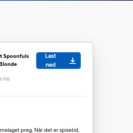
Last
t Spoonfuls
 Blonde
ned
44 MB
elaget preg. Når det er spisetid,