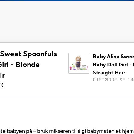
 Sweet Spoonfuls
Baby Alive Swee
irl - Blonde
Baby Doll Girl -
Straight Hair
ir
FILSTØRRELSE
:
1.
6
)
te babyen på – bruk mikseren til å gi babymaten et hjemm