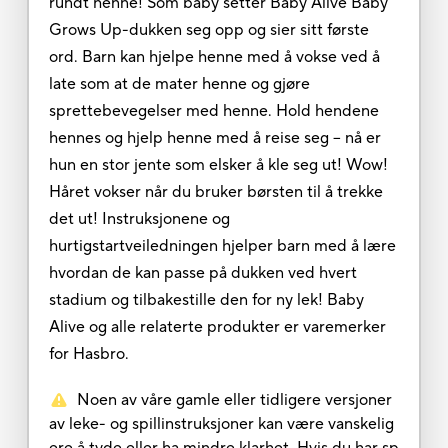
rundt henne! Som baby setter Baby Alive Baby
Grows Up-dukken seg opp og sier sitt første
ord. Barn kan hjelpe henne med å vokse ved å
late som at de mater henne og gjøre
sprettebevegelser med henne. Hold hendene
hennes og hjelp henne med å reise seg – nå er
hun en stor jente som elsker å kle seg ut! Wow!
Håret vokser når du bruker børsten til å trekke
det ut! Instruksjonene og
hurtigstartveiledningen hjelper barn med å lære
hvordan de kan passe på dukken ved hvert
stadium og tilbakestille den for ny lek! Baby
Alive og alle relaterte produkter er varemerker
for Hasbro.
Noen av våre gamle eller tidligere versjoner
av leke- og spillinstruksjoner kan være vanskelig
ere å tyde eller ha mindre klarhet. Hvis du har sp