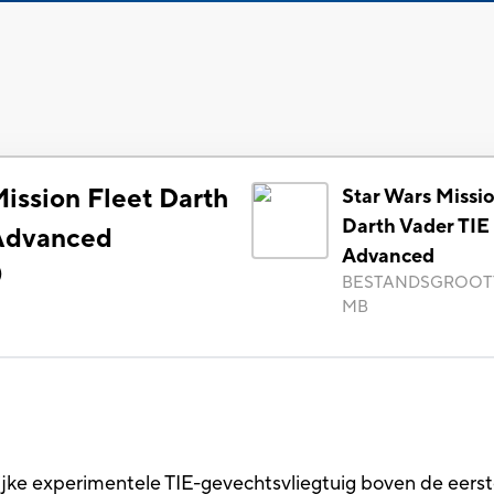
ission Fleet Darth
Star Wars Missio
Darth Vader TIE
 Advanced
Advanced
)
BESTANDSGROOT
MB
ke experimentele TIE-gevechtsvliegtuig boven de eerste D