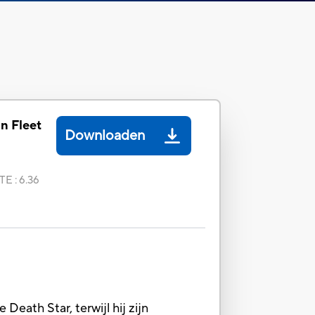
n Fleet
Downloaden
TE
:
6.36
eath Star, terwijl hij zijn