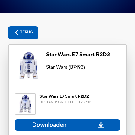
TERUG
Star Wars E7 Smart R2D2
Star Wars
(
B7493
)
Star Wars E7 Smart R2D2
BESTANDSGROOTTE
:
1.78 MB
Downloaden