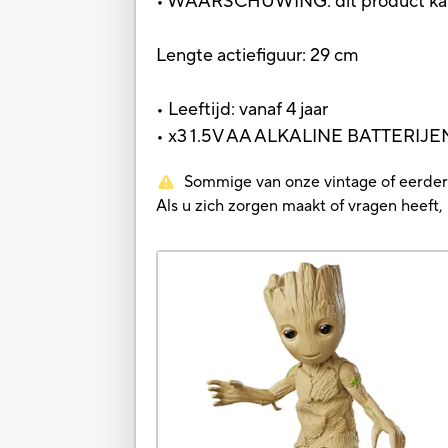
• WAARSCHUWING: dit product kan 
Lengte actiefiguur: 29 cm
• Leeftijd: vanaf 4 jaar
• x3 1.5V AA ALKALINE BATTERI
Sommige van onze vintage of eerdere 
Als u zich zorgen maakt of vragen heef