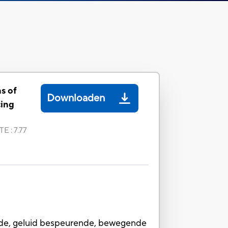
s of
Downloaden
cing
TE
:
7.77
ende, geluid bespeurende, bewegende