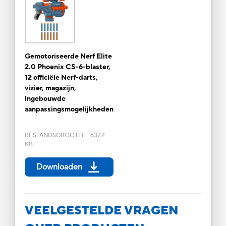
Gemotoriseerde Nerf Elite
2.0 Phoenix CS-6-blaster,
12 officiële Nerf-darts,
vizier, magazijn,
ingebouwde
aanpassingsmogelijkheden
BESTANDSGROOTTE
:
637.2
KB
Downloaden
VEELGESTELDE VRAGEN