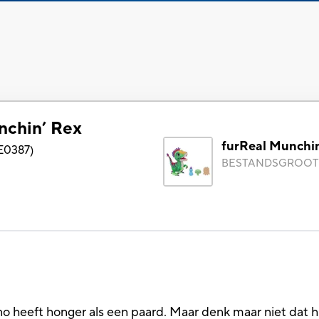
nchin’ Rex
furReal Munchi
E0387
)
BESTANDSGROOT
heeft honger als een paard. Maar denk maar niet dat hij al