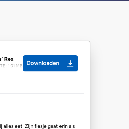
n’ Rex
Downloaden
TE
:
1.01 MB
les eet. Zijn flesje gaat erin als