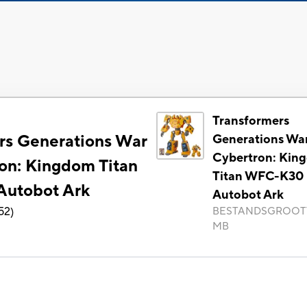
Transformers
rs Generations War
Generations War
Cybertron: Kin
ron: Kingdom Titan
Titan WFC-K30
utobot Ark
Autobot Ark
52
)
BESTANDSGROOT
MB