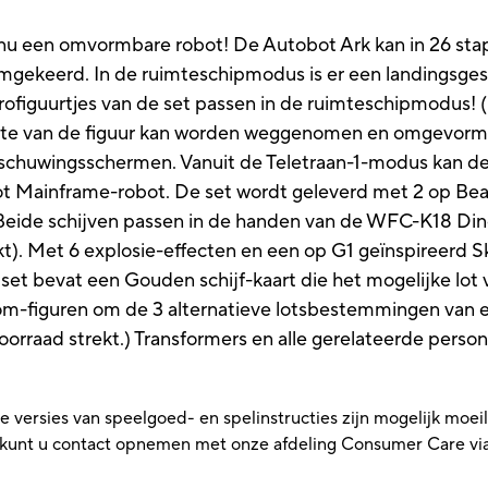
s nu een omvormbare robot! De Autobot Ark kan in 26 
mgekeerd. In de ruimteschipmodus is er een landingsges
iguurtjes van de set passen in de ruimteschipmodus! (El
eelte van de figuur kan worden weggenomen en omgevor
rschuwingsschermen. Vanuit de Teletraan-1-modus kan de
 Mainframe-robot. De set wordt geleverd met 2 op Bea
. Beide schijven passen in de handen van de WFC-K18 Dino
ekt). Met 6 explosie-effecten en een op G1 geïnspireerd 
set bevat een Gouden schijf-kaart die het mogelijke lot
om-figuren om de 3 alternatieve lotsbestemmingen van e
 voorraad strekt.) Transformers en alle gerelateerde pers
versies van speelgoed- en spelinstructies zijn mogelijk moeilij
t, kunt u contact opnemen met onze afdeling Consumer Care vi